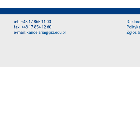
tel.: +48 17 865 11 00
Deklara
fax: +48 17 854 12 60
Polityk
e-mail:
kancelaria@prz.edu.pl
Zgłoś b