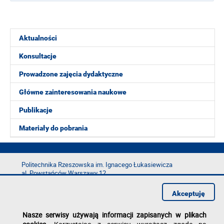
Aktualności
Konsultacje
Prowadzone zajęcia dydaktyczne
Główne zainteresowania naukowe
Publikacje
Materiały do pobrania
Politechnika Rzeszowska im. Ignacego Łukasiewicza
al. Powstańców Warszawy 12
35-029 Rzeszów
Akceptuję
tel.: +48 17 865 11 00
fax: +48 17 854 12 60
Nasze serwisy używają informacji zapisanych w plikach
e-mail:
kancelaria@prz.edu.pl